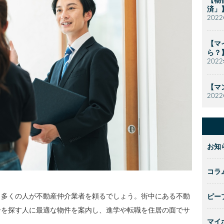
【物
済」
202
【マ
ら？
202
【マ
202
お知
コラ
、多くの人が不動産仲介業者を頼るでしょう。街中にある不動
ピー
居を探す人に最適な物件を案内し、進学や転職を住居の面でサ
マイ