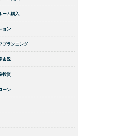
ホーム購入
ション
フプランニング
産市況
産投資
ローン