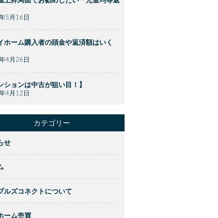
価上昇局面でお勧めしたい「元金均等返
】
2年5月16日
イホーム購入者の頭金や返済額はいく
】
2年4月26日
ンションは中古が狙い目！】
2年4月12日
カテゴリー
らせ
ム
プルズコネクトについて
ホーム売買