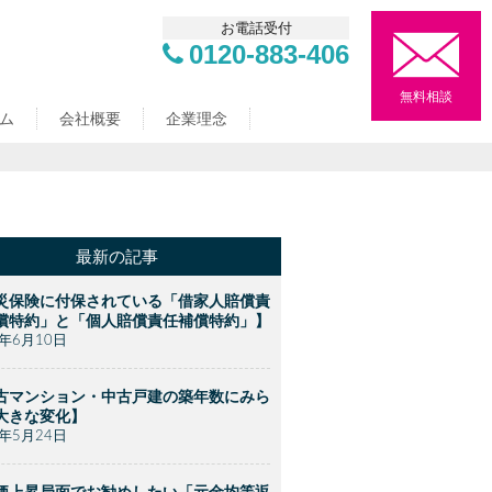
お電話受付
0120-883-406
無料相談
ム
会社概要
企業理念
最新の記事
災保険に付保されている「借家人賠償責
償特約」と「個人賠償責任補償特約」】
2年6月10日
古マンション・中古戸建の築年数にみら
大きな変化】
2年5月24日