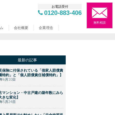
お電話受付
0120-883-406
無料相談
ム
会社概要
企業理念
最新の記事
災保険に付保されている「借家人賠償責
償特約」と「個人賠償責任補償特約」】
2年6月10日
古マンション・中古戸建の築年数にみら
大きな変化】
2年5月24日