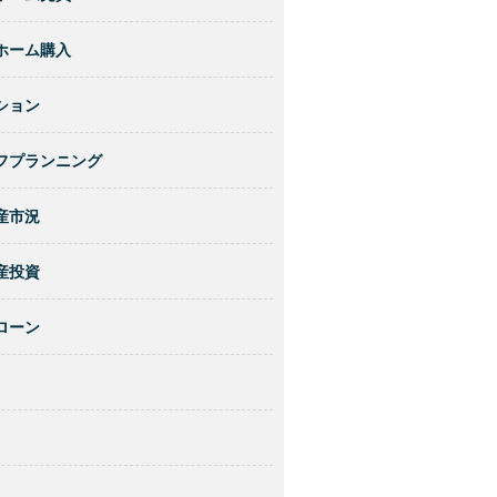
ホーム購入
ション
フプランニング
産市況
産投資
ローン