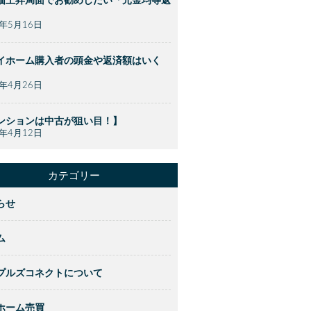
価上昇局面でお勧めしたい「元金均等返
】
2年5月16日
イホーム購入者の頭金や返済額はいく
】
2年4月26日
ンションは中古が狙い目！】
2年4月12日
カテゴリー
らせ
ム
プルズコネクトについて
ホーム売買