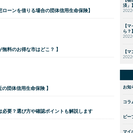
【物
済」
宅ローンを借りる場合の団体信用生命保険】
202
【マ
ら？
202
が無料のお得な市はどこ？ 】
【マ
202
お知
近の団体信用生命保険 】
コラ
は必要？選び方や確認ポイントも解説します
ピー
マイ