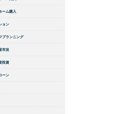
ホーム購入
ション
フプランニング
産市況
産投資
ローン