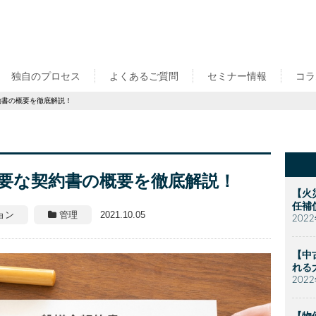
独自のプロセス
よくあるご質問
セミナー情報
コラ
約書の概要を徹底解説！
要な契約書の概要を徹底解説！
【火
任補
ョン
管理
2021.10.05
202
【中
れる
202