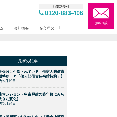
お電話受付
0120-883-406
無料相談
ム
会社概要
企業理念
最新の記事
災保険に付保されている「借家人賠償責
償特約」と「個人賠償責任補償特約」】
2年6月10日
古マンション・中古戸建の築年数にみら
大きな変化】
2年5月24日