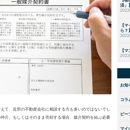
【物
済」
202
【マ
ら？
202
【マ
202
お知
コラ
考えて、近所の不動産会社に相談する方も多いのではないでし
ピー
の仲介、もしくはそのまま売却する場合、媒介契約を結ぶ必要
マイ