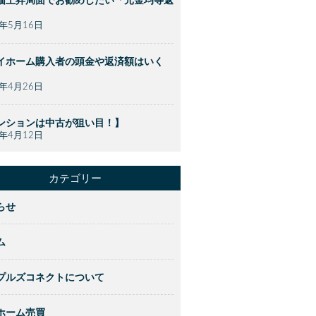
価上昇局面でお勧めしたい「元金均等返
】
2年5月16日
イホーム購入者の頭金や返済額はいく
】
2年4月26日
ンションは中古が狙い目！】
2年4月12日
カテゴリー
らせ
ム
プルズコネクトについて
ホーム売買