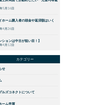
価上昇局面でお勧めしたい「元金均等返
】
2年5月16日
イホーム購入者の頭金や返済額はいく
】
2年4月26日
ンションは中古が狙い目！】
2年4月12日
カテゴリー
らせ
ム
プルズコネクトについて
ホーム売買