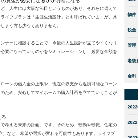
けの資金が必要になるかが明確になる
など、人生には大事な節目というものがあり、それらに備えて
物件
。ライフプランは「生涯生活設計」とも呼ばれていますが、具
でしまう方も少なくありません。
税金
ランナーに相談することで、今後の人生設計が立てやすくなり
管理
が必要になっていくのかをシミュレーションし、必要な金額を
老後
金利
宅ローンの借入金の上限や、現在の収支から返済可能なローン
そのため、安心してマイホームの購入計画を立てていくことが
2022
える
2022
点で考える未来の計画」です。そのため、転勤や転職、住宅の
 私立）など、希望や選択が変わる可能性もあります。ライフプ
2022