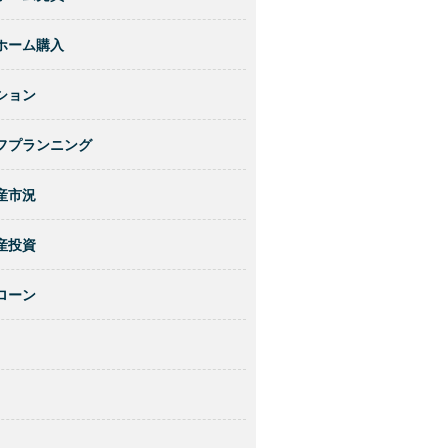
ホーム購入
ション
フプランニング
産市況
産投資
ローン