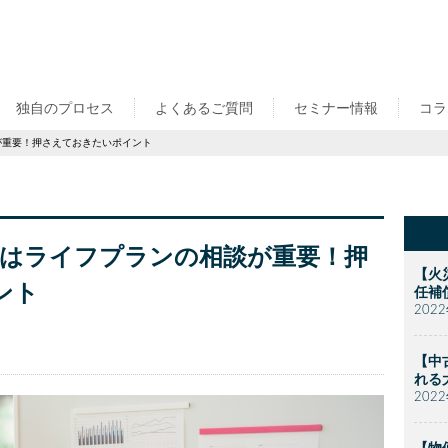
独自のプロセス
よくあるご質問
セミナー情報
コラ
が重要！押さえておきたいポイント
はライフプランの相談が重要！押
【火
ント
任補
202
【中
れる
202