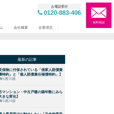
お電話受付
0120-883-406
無料相談
ム
会社概要
企業理念
最新の記事
災保険に付保されている「借家人賠償責
償特約」と「個人賠償責任補償特約」】
2年6月10日
古マンション・中古戸建の築年数にみら
大きな変化】
2年5月24日