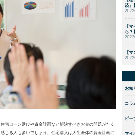
【物
済」
202
【マ
ら？
202
【マ
202
お知
コラ
ピー
、住宅ローン選びや資金計画など解決すべきお金の問題がたく
を感じる人も多いでしょう。住宅購入は人生全体の資金計画に
マイ