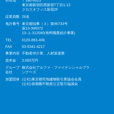
所在地
〒160-0023
東京都新宿区西新宿7丁目1-12
クロスオフィス新宿2F
従業員数
26名
免許番号
東京都知事（３）第96733号
派13-308372
13-ユ-312580(有料職業紹介事業)
TEL
0120-883-406
FAX
03-5341-4217
事業内容
不動産仲介業、人材派遣業
資本金
3,000万円
グループ
株式会社アルファ・ファイナンシャルプラ
会社
ンナーズ
加盟団体
(公社)東京都宅地建物取引業協会会員
(公社)首都圏不動産公正取引協議会